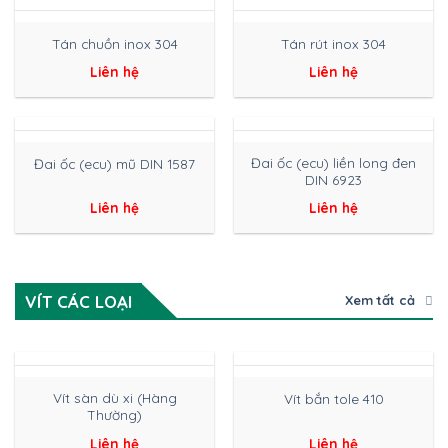
Tán chuồn inox 304
Tán rút inox 304
Liên hệ
Liên hệ
Đai ốc (ecu) liền long đen
Đai ốc (ecu) mũ DIN 1587
DIN 6923
Liên hệ
Liên hệ
VÍT CÁC LOẠI
Xem tất cả
Vít sàn dù xi (Hàng
Vít bắn tole 410
Thường)
Liên hệ
Liên hệ