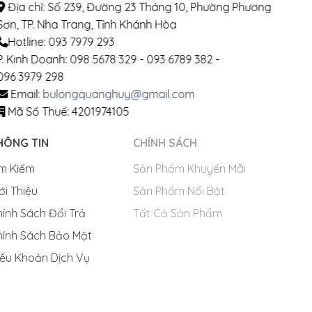
Địa chỉ: Số 239, Đường 23 Tháng 10, Phường Phương
Sơn, TP. Nha Trang, Tỉnh Khánh Hòa
Hotline: 093 7979 293
P. Kinh Doanh: 098 5678 329 - 093 6789 382 -
096 3979 298
Email:
bulongquanghuy@gmail.com
Mã Số Thuế: 4201974105
THÔNG TIN
CHÍNH SÁCH
Tìm Kiếm
Sản Phẩm Khuyến Mãi
Giới Thiệu
Sản Phẩm Nổi Bật
Chính Sách Đổi Trả
Tất Cả Sản Phẩm
Chính Sách Bảo Mật
Điều Khoản Dịch Vụ