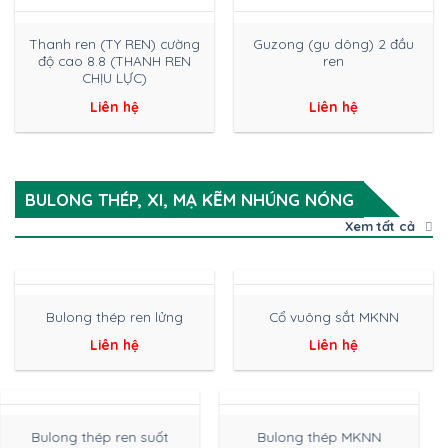
Thanh ren (TY REN) cường
Guzong (gu dông) 2 đầu
độ cao 8.8 (THANH REN
ren
CHỊU LỰC)
Liên hệ
Liên hệ
BULONG THÉP, XI, MẠ KẼM NHÚNG NÓNG
Xem tất cả
Bulong thép ren lửng
Cổ vuông sắt MKNN
Liên hệ
Liên hệ
Bulong thép ren suốt
Bulong thép MKNN