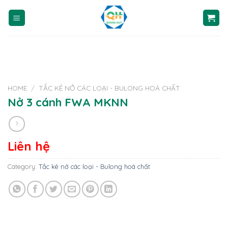
Skip
to
content
HOME
/
TẮC KÊ NỞ CÁC LOẠI - BULONG HOÁ CHẤT
Nở 3 cánh FWA MKNN
Liên hệ
Category:
Tắc kê nở các loại - Bulong hoá chất