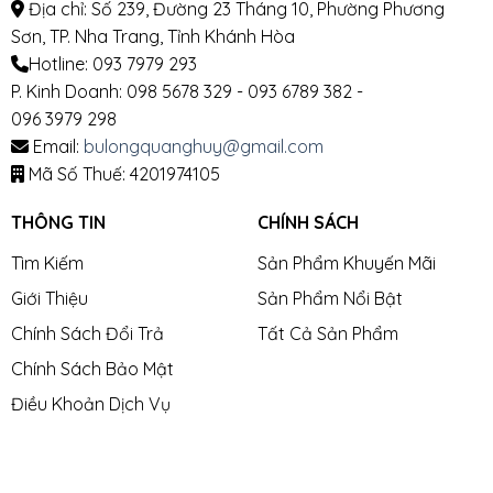
Địa chỉ: Số 239, Đường 23 Tháng 10, Phường Phương
Sơn, TP. Nha Trang, Tỉnh Khánh Hòa
Hotline: 093 7979 293
P. Kinh Doanh: 098 5678 329 - 093 6789 382 -
096 3979 298
Email:
bulongquanghuy@gmail.com
Mã Số Thuế: 4201974105
THÔNG TIN
CHÍNH SÁCH
Tìm Kiếm
Sản Phẩm Khuyến Mãi
Giới Thiệu
Sản Phẩm Nổi Bật
Chính Sách Đổi Trả
Tất Cả Sản Phẩm
Chính Sách Bảo Mật
Điều Khoản Dịch Vụ