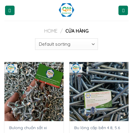
Skip
to
content
HOME
/
CỬA HÀNG
Bulong chuồn sắt xi
Bu lông cấp bền 4.8, 5.6