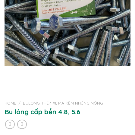
HOME
/
BULONG THÉP, XI, MẠ KẼM NHÚNG NÓNG
Bu lông cấp bền 4.8, 5.6