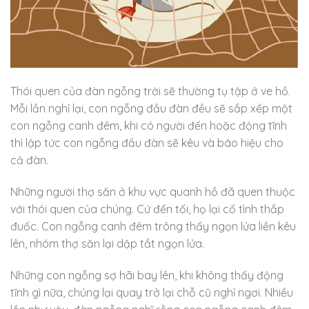
Thói quen của đàn ngỗng trời sẽ thường tụ tập ở ve hồ.
Mỗi lần nghỉ lại, con ngỗng đầu đàn đều sẽ sắp xếp một
con ngỗng canh đêm, khi có người đến hoặc động tĩnh
thì lập tức con ngỗng đầu đàn sẽ kêu và báo hiệu cho
cả đàn.
Những người thợ săn ở khu vực quanh hồ đã quen thuộc
với thói quen của chúng. Cứ đến tối, họ lại cố tình thắp
đuốc. Con ngỗng canh đêm trông thấy ngọn lửa liền kêu
lên, nhóm thợ săn lại dập tắt ngọn lửa.
Những con ngỗng sợ hãi bay lên, khi không thấy động
tĩnh gì nữa, chúng lại quay trở lại chỗ cũ nghỉ ngơi. Nhiều