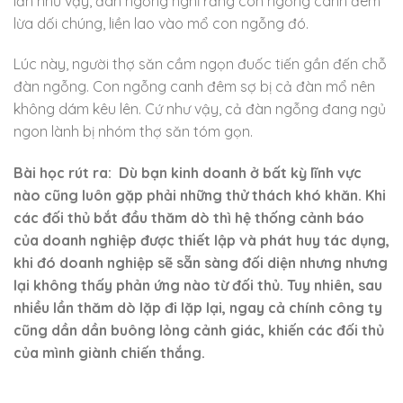
lần như vậy, đàn ngỗng nghĩ rằng con ngỗng canh đêm
lừa dối chúng, liền lao vào mổ con ngỗng đó.
Lúc này, người thợ săn cầm ngọn đuốc tiến gần đến chỗ
đàn ngỗng. Con ngỗng canh đêm sợ bị cả đàn mổ nên
không dám kêu lên. Cứ như vậy, cả đàn ngỗng đang ngủ
ngon lành bị nhóm thợ săn tóm gọn.
Bài học rút ra: Dù bạn kinh doanh ở bất kỳ lĩnh vực
nào cũng luôn gặp phải những thử thách khó khăn. Khi
các đối thủ bắt đầu thăm dò thì hệ thống cảnh báo
của doanh nghiệp được thiết lập và phát huy tác dụng,
khi đó doanh nghiệp sẽ sẵn sàng đối diện nhưng nhưng
lại không thấy phản ứng nào từ đối thủ. Tuy nhiên, sau
nhiều lần thăm dò lặp đi lặp lại, ngay cả chính công ty
cũng dần dần buông lỏng cảnh giác, khiến các đối thủ
của mình giành chiến thắng.