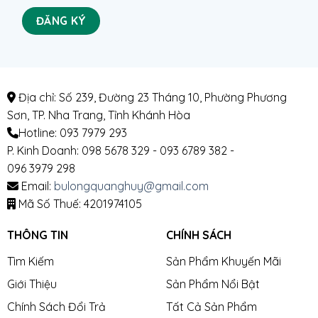
Địa chỉ: Số 239, Đường 23 Tháng 10, Phường Phương
Sơn, TP. Nha Trang, Tỉnh Khánh Hòa
Hotline: 093 7979 293
P. Kinh Doanh: 098 5678 329 - 093 6789 382 -
096 3979 298
Email:
bulongquanghuy@gmail.com
Mã Số Thuế: 4201974105
THÔNG TIN
CHÍNH SÁCH
Tìm Kiếm
Sản Phẩm Khuyến Mãi
Giới Thiệu
Sản Phẩm Nổi Bật
Chính Sách Đổi Trả
Tất Cả Sản Phẩm