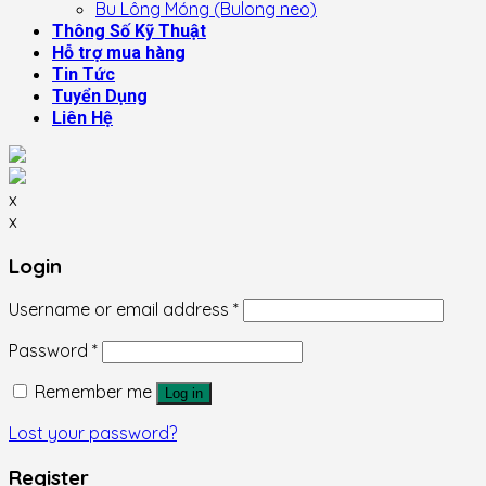
Bu Lông Móng (Bulong neo)
Thông Số Kỹ Thuật
Hỗ trợ mua hàng
Tin Tức
Tuyển Dụng
Liên Hệ
x
x
Login
Username or email address
*
Password
*
Remember me
Log in
Lost your password?
Register