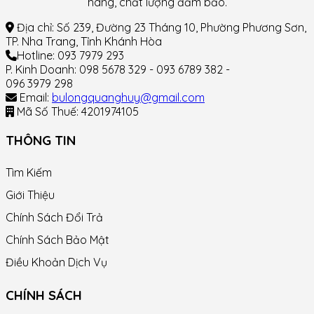
hãng, chất lượng đảm bảo.
Địa chỉ: Số 239, Đường 23 Tháng 10, Phường Phương Sơn,
TP. Nha Trang, Tỉnh Khánh Hòa
Hotline: 093 7979 293
P. Kinh Doanh: 098 5678 329 - 093 6789 382 -
096 3979 298
Email:
bulongquanghuy@gmail.com
Mã Số Thuế: 4201974105
THÔNG TIN
Tìm Kiếm
Giới Thiệu
Chính Sách Đổi Trả
Chính Sách Bảo Mật
Điều Khoản Dịch Vụ
CHÍNH SÁCH