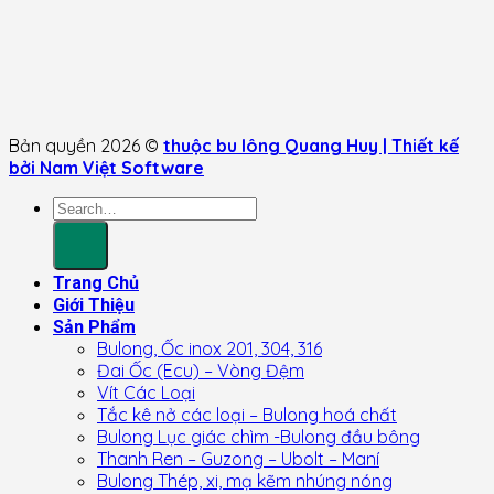
Bản quyền 2026 ©
thuộc bu lông Quang Huy | Thiết kế
bởi Nam Việt Software
Search
for:
Trang Chủ
Giới Thiệu
Sản Phẩm
Bulong, Ốc inox 201, 304, 316
Đai Ốc (Ecu) – Vòng Đệm
Vít Các Loại
Tắc kê nở các loại – Bulong hoá chất
Bulong Lục giác chìm -Bulong đầu bông
Thanh Ren – Guzong – Ubolt – Maní
Bulong Thép, xi, mạ kẽm nhúng nóng